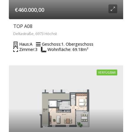
€460.000,00
TOP A08
Deltastraße, 6973 Höchst
Haus:
A
Geschoss:
1. Obergeschoss
Zimmer:
3
Wohnfläche: 69.18
m²
VERFÜGBAR