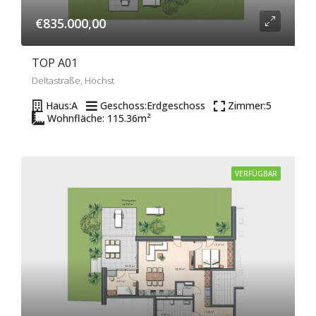
€835.000,00
TOP A01
Deltastraße, Höchst
Haus:
A
Geschoss:
Erdgeschoss
Zimmer:
5
Wohnfläche: 115.36
m²
VERFÜGBAR