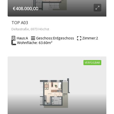
€408.000,00
TOP A03
Deltastraße, 6973 Höchst
Haus:
A
Geschoss:
Erdgeschoss
Zimmer:
2
Wohnfläche: 63.60
m²
VERFÜGBAR