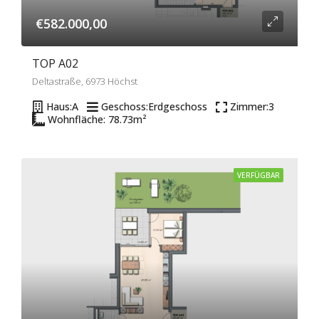
€582.000,00
TOP A02
Deltastraße, 6973 Höchst
Haus:
A
Geschoss:
Erdgeschoss
Zimmer:
3
Wohnfläche: 78.73
m²
VERFÜGBAR