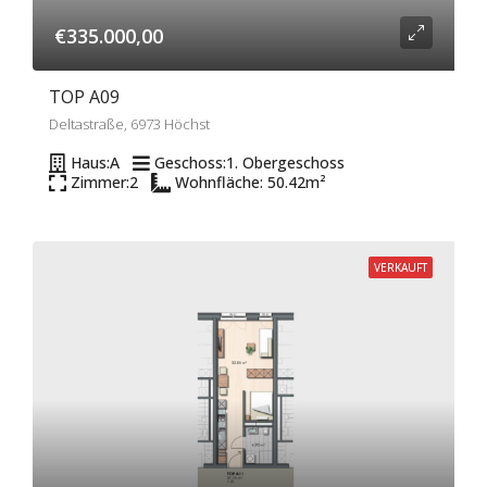
€335.000,00
TOP A09
Deltastraße, 6973 Höchst
Haus:
A
Geschoss:
1. Obergeschoss
Zimmer:
2
Wohnfläche: 50.42
m²
VERKAUFT