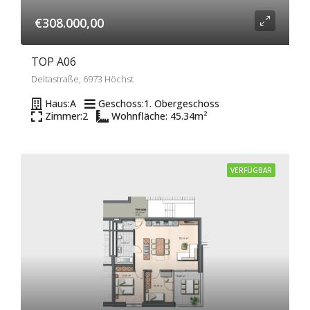
€308.000,00
TOP A06
Deltastraße, 6973 Höchst
Haus:
A
Geschoss:
1. Obergeschoss
Zimmer:
2
Wohnfläche: 45.34
m²
VERFÜGBAR