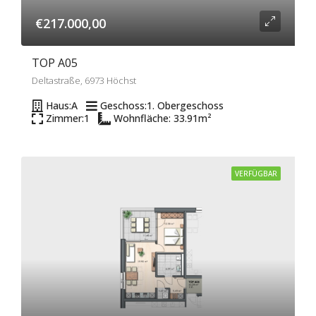
€217.000,00
TOP A05
Deltastraße, 6973 Höchst
Haus:
A
Geschoss:
1. Obergeschoss
Zimmer:
1
Wohnfläche: 33.91
m²
VERFÜGBAR