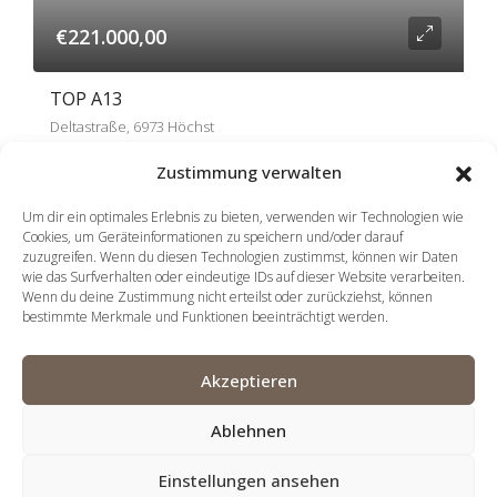
€221.000,00
TOP A13
Deltastraße, 6973 Höchst
Haus:
A
Geschoss:
2. Obergeschoss
Zustimmung verwalten
Zimmer:
1
Wohnfläche: 33.91
m²
Um dir ein optimales Erlebnis zu bieten, verwenden wir Technologien wie
Cookies, um Geräteinformationen zu speichern und/oder darauf
zuzugreifen. Wenn du diesen Technologien zustimmst, können wir Daten
wie das Surfverhalten oder eindeutige IDs auf dieser Website verarbeiten.
Wenn du deine Zustimmung nicht erteilst oder zurückziehst, können
bestimmte Merkmale und Funktionen beeinträchtigt werden.
1
2
3
4
Akzeptieren
Ablehnen
© Lebensraum DELTAPARK – Ein Wohnbau-Projekt von
Einstellungen ansehen
KARRENBLICK WOHNBAU und WinsauerWohnBau