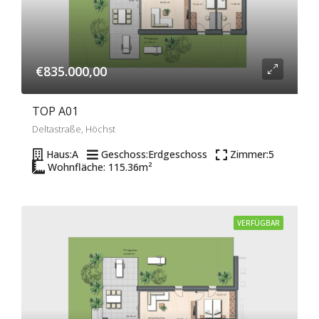
€835.000,00
TOP A01
Deltastraße, Höchst
Haus:
A
Geschoss:
Erdgeschoss
Zimmer:
5
Wohnfläche: 115.36
m²
VERFÜGBAR