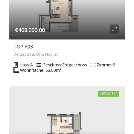
€408.000,00
TOP A03
Deltastraße, 6973 Höchst
Haus:
A
Geschoss:
Erdgeschoss
Zimmer:
2
Wohnfläche: 63.60
m²
VERFÜGBAR