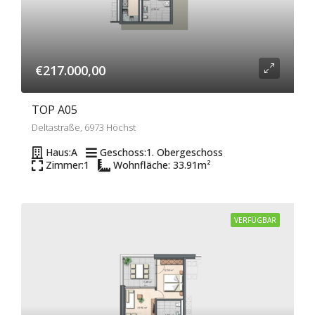
€217.000,00
TOP A05
Deltastraße, 6973 Höchst
Haus:
A
Geschoss:
1. Obergeschoss
Zimmer:
1
Wohnfläche: 33.91
m²
VERFÜGBAR