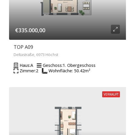
€335.000,00
TOP A09
Deltastraße, 6973 Höchst
Haus:
A
Geschoss:
1. Obergeschoss
Zimmer:
2
Wohnfläche: 50.42
m²
VERKAUFT