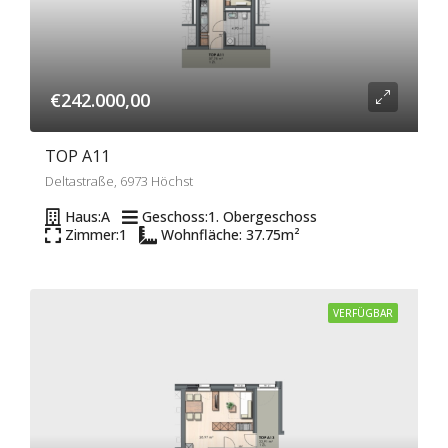
€242.000,00
TOP A11
Deltastraße, 6973 Höchst
Haus:
A
Geschoss:
1. Obergeschoss
Zimmer:
1
Wohnfläche: 37.75
m²
VERFÜGBAR