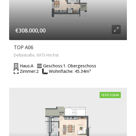
€308.000,00
TOP A06
Deltastraße, 6973 Höchst
Haus:
A
Geschoss:
1. Obergeschoss
Zimmer:
2
Wohnfläche: 45.34
m²
VERFÜGBAR